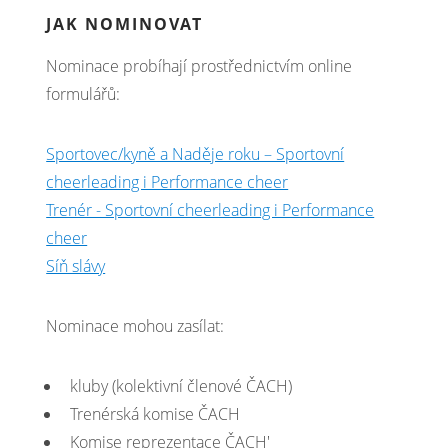
JAK NOMINOVAT
Nominace probíhají prostřednictvím online
formulářů:
Sportovec/kyně a Naděje roku – Sportovní
cheerleading i Performance cheer
Trenér - Sportovní cheerleading i Performance
cheer
Síň slávy
Nominace mohou zasílat:
kluby (kolektivní členové ČACH)
Trenérská komise ČACH
Komise reprezentace ČACH'