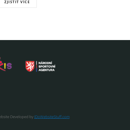
ZJISTIT VÍCE
bsite Developed by
IDoWebsiteStuff.com