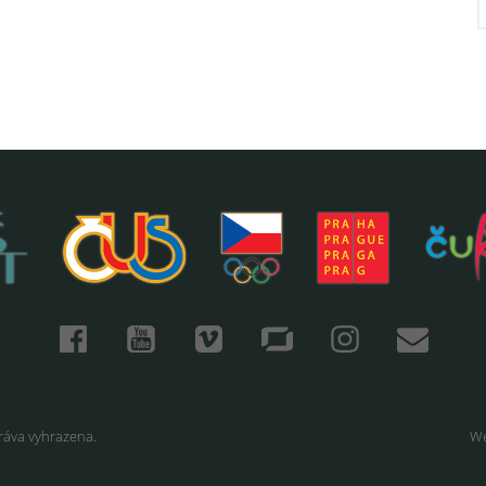
ráva vyhrazena.
We