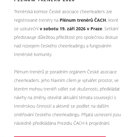
Trenérská komise České asociace cheerleaders zve
registrované trenéry na
Plénum trenérů ČACH
, které
se uskuteční
v sobotu 19. září 2026 v Praze
. Setkání
představuje důležitou příležitost pro společnou diskuzi
nad rozvojem českého cheerleadingu a fungováním
trenérské komunity.
Plénum trenérů je poradním orgánem České asociace
cheerleaders. Jeho hlavním cílem je vytvářet prostor, ve
kterém mohou trenéři sdílet své zkušenosti, předkládat
návrhy na změny, otevírat aktuální témata související s
trenérskou činností a aktivně se podílet na dalším
směřování českého cheerleadingu. Přijatá usnesení jsou
následně předkládána Prezidiu ČACH k projednání.