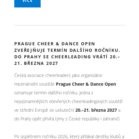
VÍCE
PRAGUE CHEER & DANCE OPEN
ZVEŘEJŇUJE TERMÍN DALŠÍHO ROČNÍKU.
DO PRAHY SE CHEERLEADING VRÁTÍ 20.–
21. BŘEZNA 2027
Česká asociace cheerleaders jako organizátor
mezinárodní soutěže
Prague Cheer & Dance Open
oznamuje termín dalšího ročníku. Jedna z
nejvýznamnějších otevřených cheerleadingových soutěží
ve střední Evropě se uskuteční
20.–21. března 2027
a
do Prahy opět přivítá týmy z České republiky i zahraničí.
Po úspěšném ročníku 2026, který přilákal desítky klubů a