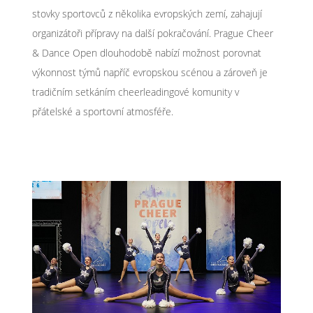
stovky sportovců z několika evropských zemí, zahajují
organizátoři přípravy na další pokračování. Prague Cheer
& Dance Open dlouhodobě nabízí možnost porovnat
výkonnost týmů napříč evropskou scénou a zároveň je
tradičním setkáním cheerleadingové komunity v
přátelské a sportovní atmosféře.