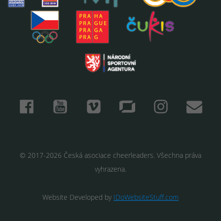
© 2017-2026 Česká asociace cheerleaders. Všechna práva
vyhrazena.
Website Developed by
IDoWebsiteStuff.com