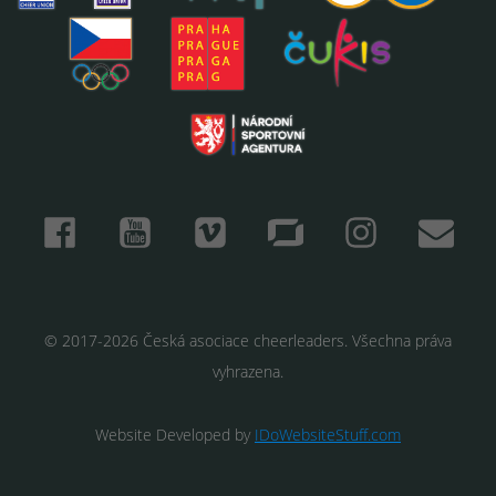
© 2017-2026 Česká asociace cheerleaders. Všechna práva
vyhrazena.
Website Developed by
IDoWebsiteStuff.com