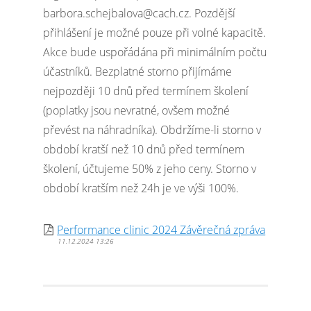
barbora.schejbalova@cach.cz. Pozdější
přihlášení je možné pouze při volné kapacitě.
Akce bude uspořádána při minimálním počtu
účastníků. Bezplatné storno přijímáme
nejpozději 10 dnů před termínem školení
(poplatky jsou nevratné, ovšem možné
převést na náhradníka). Obdržíme-li storno v
období kratší než 10 dnů před termínem
školení, účtujeme 50% z jeho ceny. Storno v
období kratším než 24h je ve výši 100%.
Performance clinic 2024 Závěrečná zpráva
11.12.2024 13:26