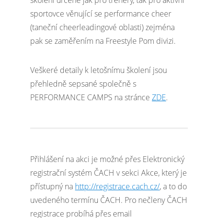
školení určené jak pro trenéry, tak pro aktivní
sportovce věnující se performance cheer
(taneční cheerleadingové oblasti) zejména
pak se zaměřením na Freestyle Pom divizi.
Veškeré detaily k letošnímu školení jsou
přehledně sepsané společně s
PERFORMANCE CAMPS na stránce
ZDE
.
Přihlášení na akci je možné přes Elektronický
registrační systém ČACH v sekci Akce, který je
přístupný na
http://registrace.cach.cz/
, a to do
uvedeného termínu ČACH. Pro nečleny ČACH
registrace probíhá přes email