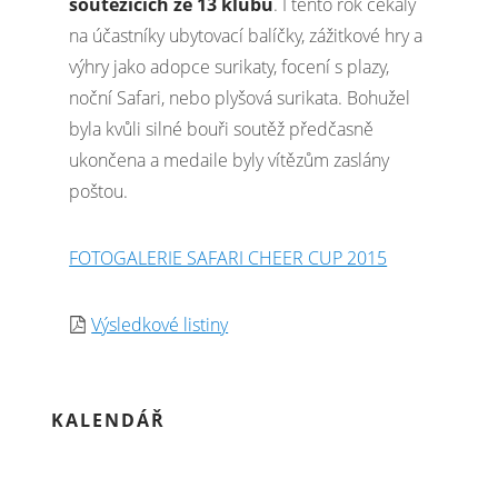
soutěžících ze 13 klubů
. I tento rok čekaly
na účastníky ubytovací balíčky, zážitkové hry a
výhry jako adopce surikaty, focení s plazy,
noční Safari, nebo plyšová surikata. Bohužel
byla kvůli silné bouři soutěž předčasně
ukončena a medaile byly vítězům zaslány
poštou.
FOTOGALERIE SAFARI CHEER CUP 2015
Výsledkové listiny
KALENDÁŘ