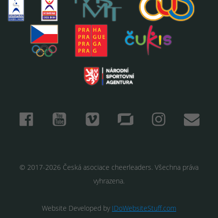
© 2017-2026 Česká asociace cheerleaders. Všechna práva
vyhrazena.
Website Developed by
IDoWebsiteStuff.com