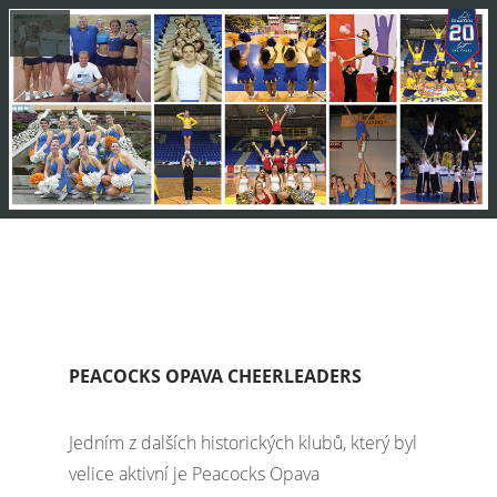
PEACOCKS OPAVA CHEERLEADERS
Jedním z dalších historických klubů, který byl
velice aktivní je Peacocks Opava