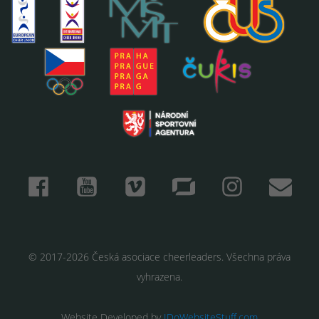
© 2017-2026 Česká asociace cheerleaders. Všechna práva
vyhrazena.
Website Developed by
IDoWebsiteStuff.com