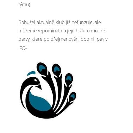
týmu).
Bohužel aktuálně klub již nefunguje, ale
můžeme vzpomínat na jejich žluto modré
barvy, které po přejmenování doplnil páv v
logu.