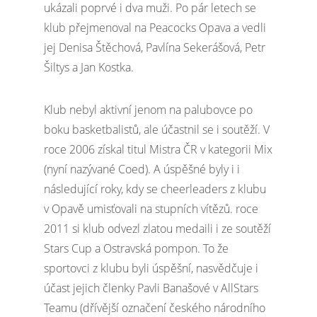
ukázali poprvé i dva muži. Po pár letech se
klub přejmenoval na Peacocks Opava a vedli
jej Denisa Štěchová, Pavlína Sekerášová, Petr
Šiltys a Jan Kostka.
Klub nebyl aktivní jenom na palubovce po
boku basketbalistů, ale účastnil se i soutěží. V
roce 2006 získal titul Mistra ČR v kategorii Mix
(nyní nazývané Coed). A úspěšné byly i i
následující roky, kdy se cheerleaders z klubu
v Opavě umisťovali na stupních vítězů. roce
2011 si klub odvezl zlatou medaili i ze soutěží
Stars Cup a Ostravská pompon. To že
sportovci z klubu byli úspěšní, nasvědčuje i
účast jejich členky Pavli Banašové v AllStars
Teamu (dřívější označení českého národního