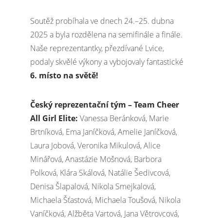
Soutěž probíhala ve dnech 24.–25. dubna
2025 a byla rozdělena na semifinále a finále.
Naše reprezentantky, přezdívané Lvice,
podaly skvělé výkony a vybojovaly fantastické
6. místo na světě!
Český reprezentační tým – Team Cheer
All Girl Elite:
Vanessa Beránková, Marie
Brtníková, Ema Janíčková, Amelie Janíčková,
Laura Jobová, Veronika Mikulová, Alice
Minářová, Anastázie Mošnová, Barbora
Polková, Klára Skálová, Natálie Šedivcová,
Denisa Šlapalová, Nikola Smejkalová,
Michaela Šťastová, Michaela Toušová, Nikola
Vaníčková, Alžběta Vartová, Jana Větrovcová,