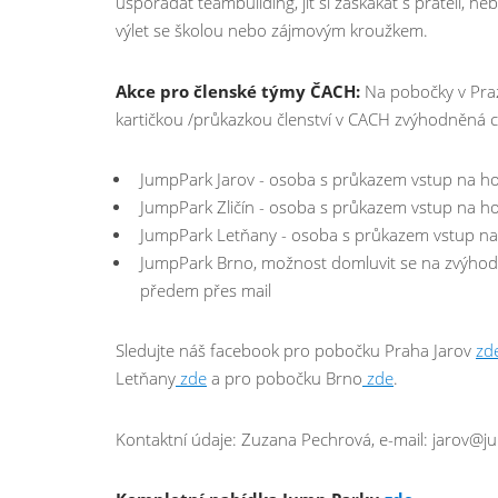
uspořádat teambuilding, jít si zaskákat s přáteli, ne
výlet se školou nebo zájmovým kroužkem.
Akce pro členské týmy ČACH:
Na pobočky v Praze
kartičkou /průkazkou členství v CACH zvýhodněná c
JumpPark Jarov - osoba s průkazem vstup na hod
JumpPark Zličín - osoba s průkazem vstup na hod
JumpPark Letňany - osoba s průkazem vstup na h
JumpPark Brno, možnost domluvit se na zvýhod
předem přes mail
Sledujte náš facebook pro pobočku Praha Jarov
zd
Letňany
zde
a pro pobočku Brno
zde
.
Kontaktní údaje: Zuzana Pechrová, e-mail: jarov@j