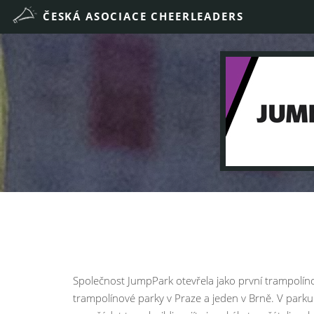
Společnost JumpPark otevřela jako první trampolíno
trampolínové parky v Praze a jeden v Brně. V parku s