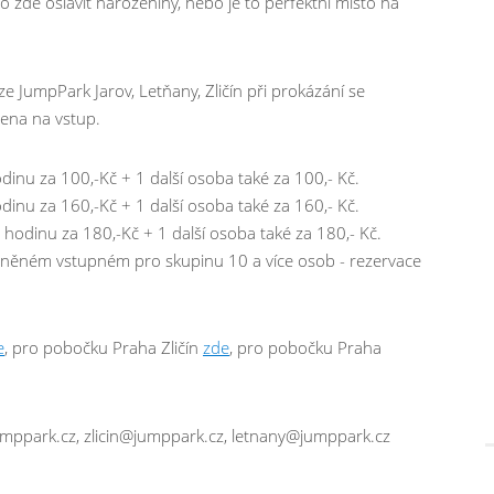
bo zde oslavit narozeniny, nebo je to perfektní místo na
 JumpPark Jarov, Letňany, Zličín při prokázání se
ena na vstup.
inu za 100,-Kč + 1 další osoba také za 100,- Kč.
inu za 160,-Kč + 1 další osoba také za 160,- Kč.
odinu za 180,-Kč + 1 další osoba také za 180,- Kč.
něném vstupném pro skupinu 10 a více osob - rezervace
e
, pro pobočku Praha Zličín
zde
, pro pobočku Praha
umppark.cz, zlicin@jumppark.cz, letnany@jumppark.cz