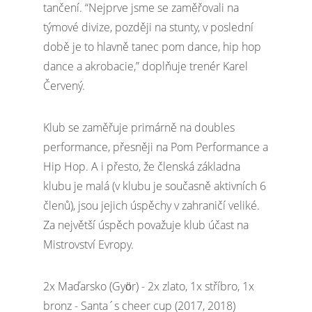
tančení. “Nejprve jsme se zaměřovali na
týmové divize, později na stunty, v poslední
době je to hlavně tanec pom dance, hip hop
dance a akrobacie,” doplňuje trenér Karel
Červený.
Klub se zaměřuje primárně na doubles
performance, přesněji na Pom Performance a
Hip Hop. A i přesto, že členská základna
klubu je malá (v klubu je současně aktivních 6
členů), jsou jejich úspěchy v zahraničí veliké.
Za největší úspěch považuje klub účast na
Mistrovství Evropy.
2x Maďarsko (Györ) - 2x zlato, 1x stříbro, 1x
bronz - Santa´s cheer cup (2017, 2018)