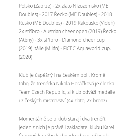
Polsko (Zabrze) - 2x zlato Nizozemsko (ME
Doubles) - 2017 Řecko (ME Doubles) - 2018
Rusko (ME Doubles) - 2019 Rakousko (Vídeň)
2x stříbro - Austrian cheer open (2019) Řecko
(Atény) - 3x stříbro - Diamond cheer cup
(2019) Itálie (Milán) - FICEC Aquaworld cup.
(2020)
Klub je úspěšný i na českém poli. Kromě
toho, že trenérka Nikola Horáčková je členka
Team Czech Republic, si klub odváží medaile
i z českých mistrovství (4x zlato, 2x bronz).
Momentálně se o klub starají dva trenéři,
jeden z nich je právě i zakladatel klubu Karel
Červený, kterého k cheerleadingu přivedla