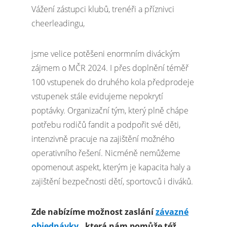
Vážení zástupci klubů, trenéři a příznivci
cheerleadingu,
jsme velice potěšeni enormním diváckým
zájmem o MČR 2024. I přes doplnění téměř
100 vstupenek do druhého kola předprodeje
vstupenek stále evidujeme nepokrytí
poptávky. Organizační tým, který plně chápe
potřebu rodičů fandit a podpořit své děti,
intenzivně pracuje na zajištění možného
operativního řešení. Nicméně nemůžeme
opomenout aspekt, kterým je kapacita haly a
zajištění bezpečnosti dětí, sportovců i diváků.
Zde nabízíme možnost zaslání
závazné
objednávky
, která nám pomůže též