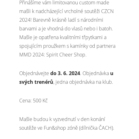
Přinášíme vám limitovanou custom made
mašli k nadcházející vrcholné soutěži CZCN
2024! Barevně krásně ladí s národními
barvami a je vhodná do vlasů nebo i batoh.
Mašle je opatřena kvalitními třpytkami a
spojujícím proužkem s kamínky od partnera
MMD 2024: Spirit Cheer Shop.
Objednávejte
do 3. 6. 2024
. Objednávka
u
svých trenérů
, jedna objednávka na klub.
Cena: 500 Kč
Mašle budou k vyzvednutí v den konání
soutěže ve Fun&shop zóně (dílnička ČACH).