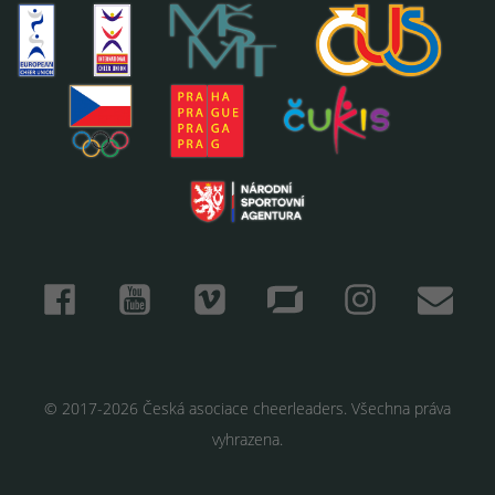
© 2017-2026 Česká asociace cheerleaders. Všechna práva
vyhrazena.