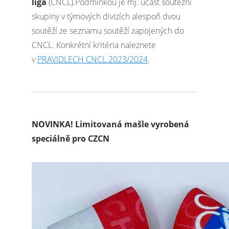
liga
(CNCL).Podmínkou je mj. účast soutěžní
skupiny v týmových divizích alespoň dvou
soutěží ze seznamu soutěží zapojených do
CNCL. Konkrétní kritéria naleznete
v
PRAVIDLECH CNCL 2023/2024
.
NOVINKA! Limitovaná mašle vyrobená
speciálně pro CZCN