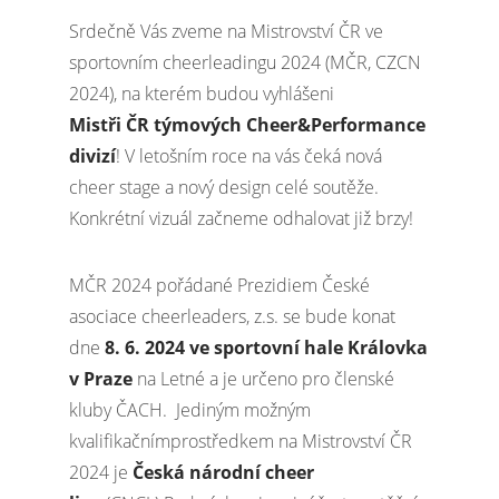
Srdečně Vás zveme na Mistrovství ČR ve
sportovním cheerleadingu 2024 (MČR, CZCN
2024), na kterém budou vyhlášeni
Mistři ČR týmových Cheer&Performance
divizí
! V letošním roce na vás čeká nová
cheer stage a nový design celé soutěže.
Konkrétní vizuál začneme odhalovat již brzy!
MČR 2024 pořádané Prezidiem České
asociace cheerleaders, z.s. se bude konat
dne
8. 6. 2024 ve sportovní hale Královka
v Praze
na Letné a je určeno pro členské
kluby ČACH. Jediným možným
kvalifikačnímprostředkem na Mistrovství ČR
2024 je
Česká národní cheer