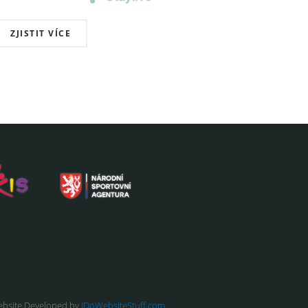
ZJISTIT VÍCE
bsite Developed by
IDoWebsiteStuff.com