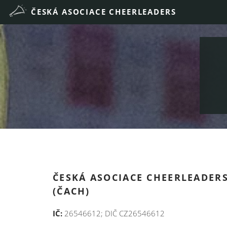
ČESKÁ ASOCIACE CHEERLEADERS,
(ČACH)
IČ:
26546612; DIČ CZ26546612