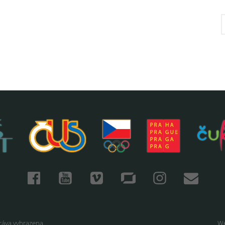
ráva vyhrazena.
We