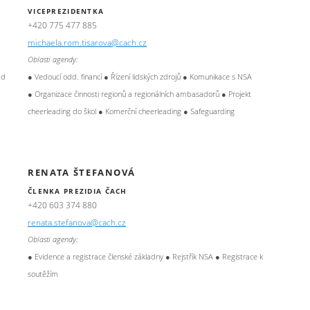
VICEPREZIDENTKA
+420 775 477 885
michaela.rom.tisarova@cach.cz
Oblasti agendy:
ád
● Vedoucí odd. financí ● Řízení lidských zdrojů ● Komunikace s NSA
● Organizace činnosti regionů a regionálních ambasadorů ● Projekt
cheerleading do škol ● Komerční cheerleading ● Safeguarding
RENATA ŠTEFANOVÁ
ČLENKA PREZIDIA ČACH
+420 603 374 880
renata.stefanova@cach.cz
Oblasti agendy:
● Evidence a registrace členské základny ● Rejstřík NSA ● Registrace k
soutěžím