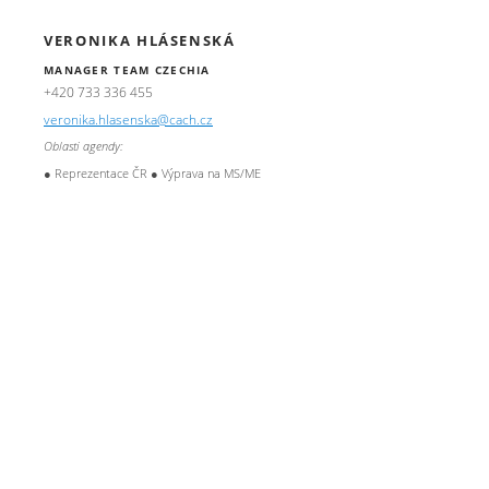
VERONIKA HLÁSENSKÁ
MANAGER TEAM CZECHIA
+420 733 336 455
veronika.hlasenska@cach.cz
Oblasti agendy:
● Reprezentace ČR ● Výprava na MS/ME