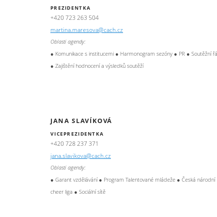
PREZIDENTKA
+420 723 263 504
martina.maresova@cach.cz
Oblasti agendy:
● Komunikace s institucemi ● Harmonogram sezóny ● PR ● Soutěžní ř
● Zajištění hodnocení a výsledků soutěží
JANA SLAVÍKOVÁ
VICEPREZIDENTKA
+420 728 237 371
jana.slavikova@cach.cz
Oblasti agendy:
● Garant vzdělávání ● Program Talentované mládeže ● Česká národní
cheer liga ● Sociální sítě