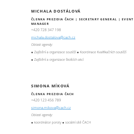
MICHALA DOSTÁLOVÁ
ČLENKA PREZIDIA ČACH | SECRETARY GENERAL | EVENT
MANAGER
+420 728 347 198
michala.dostalova@cach.cz
Oblasti agendy:
● Zajištění a organizace soutěží ● Koordinace Kvalifikačních soutěží
● Zajištění a organizace školících akcí
SIMONA MÍKOVÁ
ČLENKA PREZIDIA ČACH
+420 123 456 789
simona.mikova@cach.cz
Oblasti agendy:
● koordinátor poroty ● sociální sítě ČACH