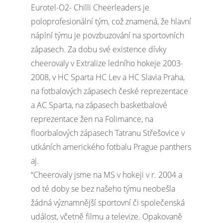
Eurotel-O2- Chilli Cheerleaders je
poloprofesionální tým, což znamená, že hlavní
náplní týmu je povzbuzování na sportovních
zápasech. Za dobu své existence dívky
cheerovaly v Extralize ledního hokeje 2003-
2008, v HC Sparta HC Lev a HC Slavia Praha,
na fotbalových zápasech české reprezentace
a AC Sparta, na zápasech basketbalové
reprezentace žen na Folimance, na
floorbalových zápasech Tatranu Střešovice v
utkáních amerického fotbalu Prague panthers
aj.
“Cheerovaly jsme na MS v hokeji v r. 2004 a
od té doby se bez našeho týmu neobešla
žádná významnější sportovní či společenská
událost, včetně filmu a televize. Opakovaně