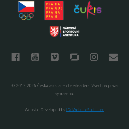
© 2017-2026 Česká asociace cheerleaders. Všechna práva
vyhrazena.
Website Developed by
IDoWebsiteStuff.com