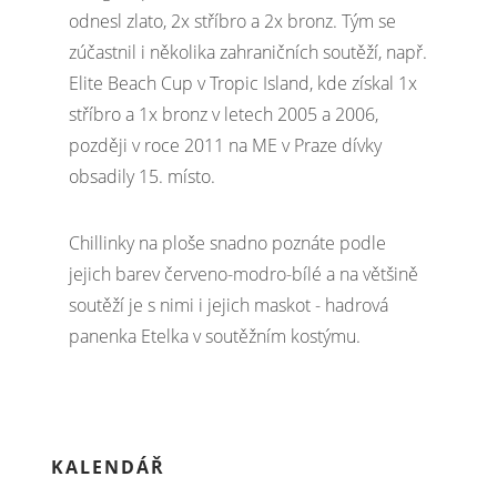
odnesl zlato, 2x stříbro a 2x bronz. Tým se
zúčastnil i několika zahraničních soutěží, např.
Elite Beach Cup v Tropic Island, kde získal 1x
stříbro a 1x bronz v letech 2005 a 2006,
později v roce 2011 na ME v Praze dívky
obsadily 15. místo.
Chillinky na ploše snadno poznáte podle
jejich barev červeno-modro-bílé a na většině
soutěží je s nimi i jejich maskot - hadrová
panenka Etelka v soutěžním kostýmu.
KALENDÁŘ