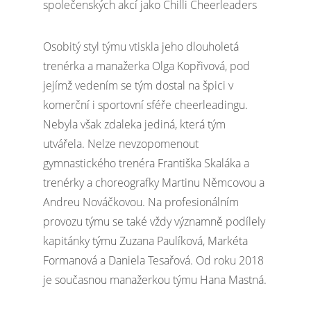
společenských akcí jako Chilli Cheerleaders
Osobitý styl týmu vtiskla jeho dlouholetá
trenérka a manažerka Olga Kopřivová, pod
jejímž vedením se tým dostal na špici v
komerční i sportovní sféře cheerleadingu.
Nebyla však zdaleka jediná, která tým
utvářela. Nelze nevzopomenout
gymnastického trenéra Františka Skaláka a
trenérky a choreografky Martinu Němcovou a
Andreu Nováčkovou. Na profesionálním
provozu týmu se také vždy významně podílely
kapitánky týmu Zuzana Paulíková, Markéta
Formanová a Daniela Tesařová. Od roku 2018
je současnou manažerkou týmu Hana Mastná.