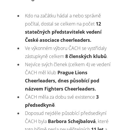
Kdo na začátku hádal a nebo správně
počítal, dostal se celkem na počet
12
statečných představitelek vedení
České asociace cheerleaders.
Ve výkonném výboru ČACH se vystřídaly
zástupkyně celkem
8 členských klubů
.
Nejvíce svých členek (celkem 4) ve vedení
ČACH měl klub
Prague Lions
Cheerleaders, dnes působící pod
názvem Fighters Cheerleaders.
ČACH měla za dobu své existence
3
předsedkyně
.
Doposud nejdéle působící předsedkyní
ČACH byla
Barbora Schejbalová
, které
toto břímě nesla neuvěřitelných
11 let
a