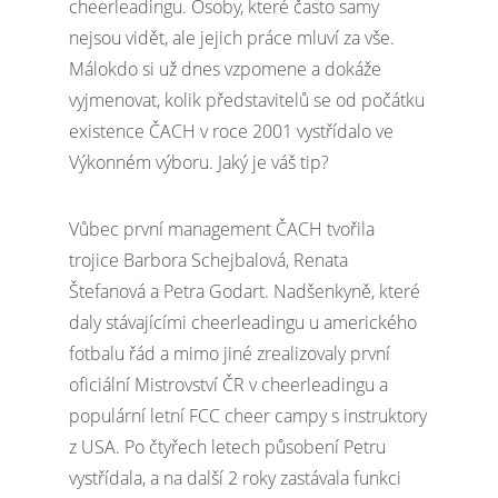
cheerleadingu. Osoby, které často samy
nejsou vidět, ale jejich práce mluví za vše.
Málokdo si už dnes vzpomene a dokáže
vyjmenovat, kolik představitelů se od počátku
existence ČACH v roce 2001 vystřídalo ve
Výkonném výboru. Jaký je váš tip?
Vůbec první management ČACH tvořila
trojice Barbora Schejbalová, Renata
Štefanová a Petra Godart. Nadšenkyně, které
daly stávajícími cheerleadingu u amerického
fotbalu řád a mimo jiné zrealizovaly první
oficiální Mistrovství ČR v cheerleadingu a
populární letní FCC cheer campy s instruktory
z USA. Po čtyřech letech působení Petru
vystřídala, a na další 2 roky zastávala funkci