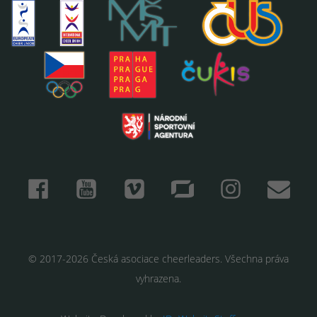
© 2017-2026 Česká asociace cheerleaders. Všechna práva
vyhrazena.