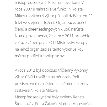
místopředsedkyně, Kristina Hovorková. V
roce 2007 ji nahradila ve funkci Nikoleta
Míková a výkonný výbor působil dalších téměř
6 let ve stejném složení. Organizace, počet
členů a cheerleadingových klubů narůstal.
Nutno poznamenat, že v roce 2011 proběhlo
v Praze vůbec první ECU Mistrovství Evropy
na jehož organizaci se tento výbor velkou
měrou podílel a spolupracoval.
V roce 2012 byl doposud tříčlenný Výkonný
výbor ČACH rozšířen na pět osob. Roli
předsedkyně na následující téměř 4 sezony
zastávala Nikoleta Míková.
Místopředsedkyněmi byly zvoleny Renata
Štefanová a Petra Žáková. Martina Marešová a