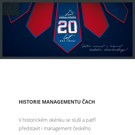
HISTORIE MANAGEMENTU ČACH
V historickém okénku se sluší a patří
představit i management českého