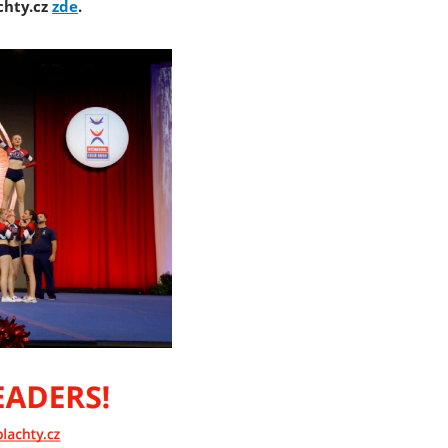
chty.cz
zde
.