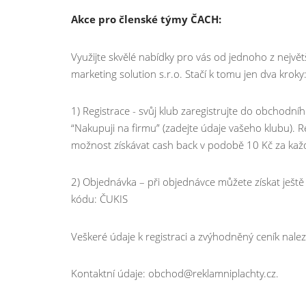
Akce pro členské týmy ČACH:
Využijte skvělé nabídky pro vás od jednoho z nejvě
marketing solution s.r.o. Stačí k tomu jen dva kroky
1) Registrace - svůj klub zaregistrujte do obchodní
“Nakupuji na firmu” (zadejte údaje vašeho klubu). R
možnost získávat cash back v podobě 10 Kč za kaž
2) Objednávka – při objednávce můžete získat ještě
kódu: ČUKIS
Veškeré údaje k registraci a zvýhodněný ceník nale
Kontaktní údaje: obchod@reklamniplachty.cz.