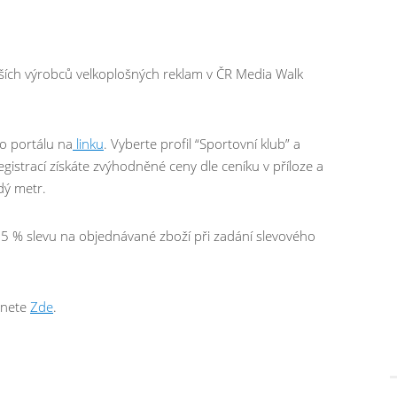
tších výrobců velkoplošných reklam v ČR Media Walk
:
ho portálu na
linku
. Vyberte profil “Sportovní klub” a
egistrací získáte zvýhodněné ceny dle ceníku v příloze a
dý metr.
 5 % slevu na objednávané zboží při zadání slevového
znete
Zde
.