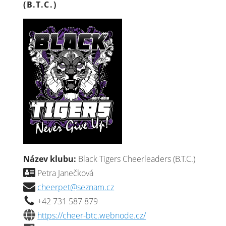
(B.T.C.)
Název klubu:
Black Tigers Cheerleaders (B.T.C.)
Petra Janečková
cheerpet@seznam.cz
+42 731 587 879
https://cheer-btc.webnode.cz/